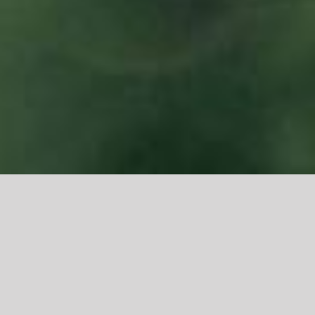
Dagelijkse Dauw – Spreuken
XXVII:V-VI