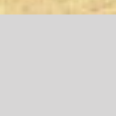
Dagelijkse Dauw – I Timotheüs